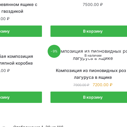
ревянном ящике с
7500.00
 гвоздикой
.00
рзину
В корзину
-9%
личии
В наличии
бая композиция
ляпной коробке
Композиция из пионовидных роз
.00
лагуруса в ящике
7200.00
7900.00
рзину
В корзину