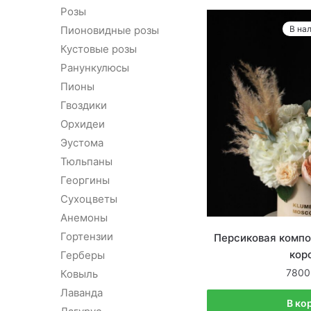
Розы
В на
Пионовидные розы
Кустовые розы
Ранункулюсы
Пионы
Гвоздики
Орхидеи
Эустома
Тюльпаны
Георгины
Сухоцветы
Анемоны
Гортензии
Персиковая компо
кор
Герберы
7800
Ковыль
Лаванда
В ко