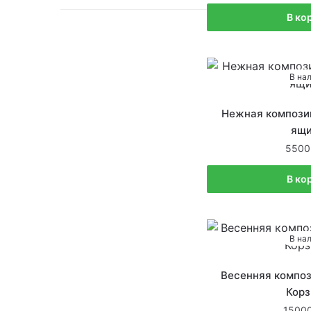
В ко
В на
Нежная композиц
ящи
5500
В ко
В на
Весенняя композ
Корз
1500