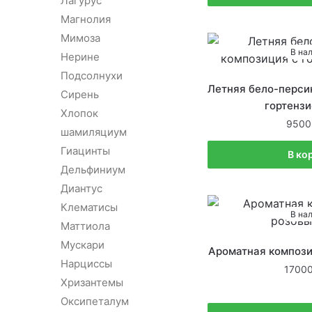
Лагурус
Магнолия
Мимоза
В на
Нерине
Подсолнухи
Летняя бело-перси
Сирень
гортензи
Хлопок
9500
шамиляциум
Гиацинты
В ко
Дельфиниум
Диантус
Клематисы
В на
Маттиола
Мускари
Ароматная компози
Нарциссы
1700
Хризантемы
Оксипеталум