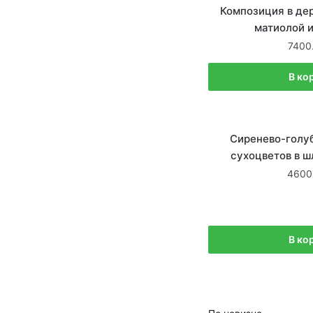
Композиция в де
матиолой и
7400
В ко
В на
Сиренево-голу
сухоцветов в ш
4600
В ко