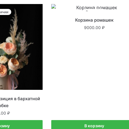
личии
В наличии
Корзина ромашек
9000.00
зиция в бархатной
обке
.00
рзину
В корзину