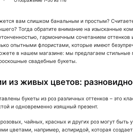
Отображение 1–30 из 116
жется вам слишком банальным и простым? Считаете
чшего? Тогда обратите внимание на изысканные ком
утонченностью, гармоничным сочетанием оттенков и
лько опытными флористами, которые имеют безупреч
ожете в нашем магазине: мы предлагаем стильные п
 роскошные свадебные букеты.
и из живых цветов: разновидно
авлены букеты из роз различных оттенков – это клас
стой и одновременно изящный презент.
 розовых, чайных, красных и других роз могут быть
и цветами, например, аспиридой, которая создает