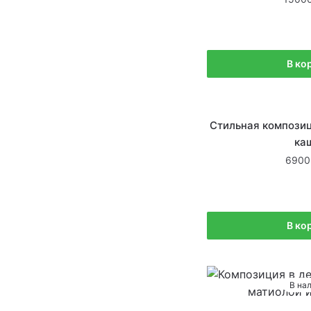
В ко
В на
Стильная композиц
ка
6900
В ко
В на