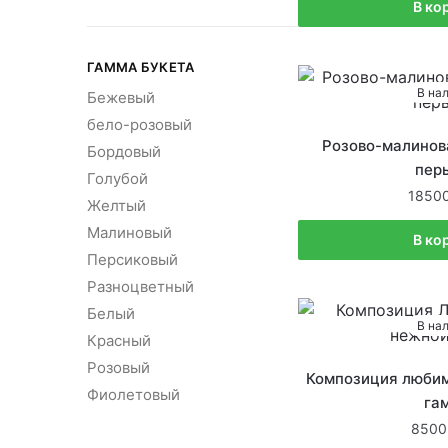
В ко
ГАММА БУКЕТА
В на
Бежевый
бело-розовый
Розово-малинов
Бордовый
пер
Голубой
1850
Желтый
Малиновый
В ко
Персиковый
Разноцветный
Белый
В на
Красный
Розовый
Композиция любим
Фиолетовый
га
8500