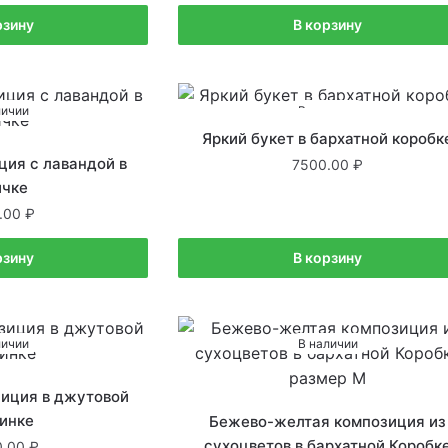
рзину
В корзину
личии
В наличии
Яркий букет в бархатной коробк
ия с лавандой в
7500.00
чке
.00
рзину
В корзину
личии
В наличии
иция в джутовой
инке
Бежево-желтая композиция из
сухоцветов в бархатной Коробк
0.00