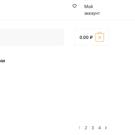
Мой
аккаунт
0.00
0
ии
1
2
3
4