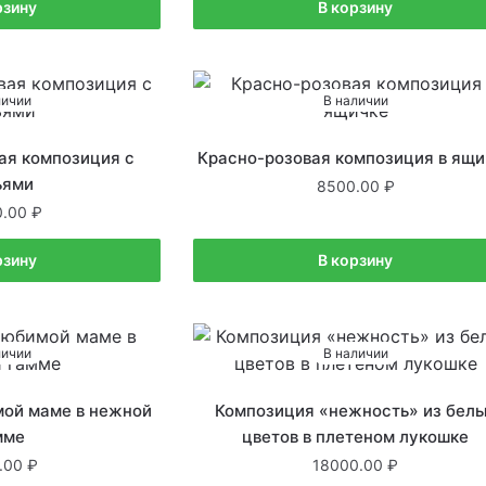
рзину
В корзину
личии
В наличии
ая композиция с
Красно-розовая композиция в ящи
ьями
8500.00
0.00
рзину
В корзину
личии
В наличии
ой маме в нежной
Композиция «нежность» из бел
мме
цветов в плетеном лукошке
.00
18000.00