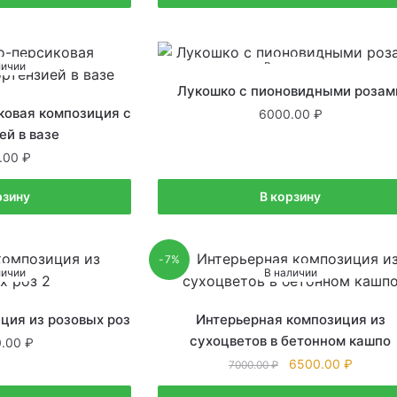
личии
В наличии
Лукошко с пионовидными розам
ковая композиция с
6000.00
ей в вазе
.00
рзину
В корзину
-7%
личии
В наличии
ция из розовых роз
Интерьерная композиция из
сухоцветов в бетонном кашпо
0.00
6500.00
7000.00