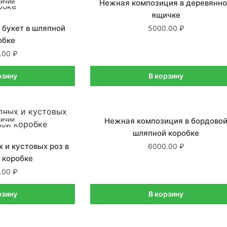
личии
В наличии
Нежная композиция в деревянн
ящичке
букет в шляпной
5000.00
обке
.00
рзину
В корзину
личии
В наличии
Нежная композиция в бордово
шляпной коробке
 и кустовых роз в
6000.00
 коробке
.00
рзину
В корзину