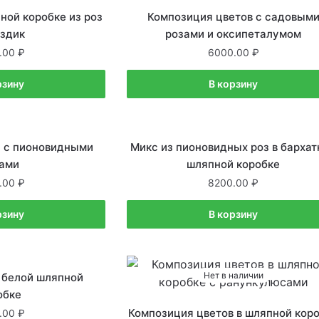
личии
В наличии
ной коробке из роз
Композиция цветов с садовым
оздик
розами и оксипеталумом
.00
6000.00
рзину
В корзину
личии
В наличии
 с пионовидными
Микс из пионовидных роз в бархат
ами
шляпной коробке
.00
8200.00
рзину
В корзину
личии
Нет в наличии
 белой шляпной
обке
Композиция цветов в шляпной кор
.00