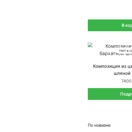
В ко
Нет в 
Композиция из цв
шляной 
7400
Подр