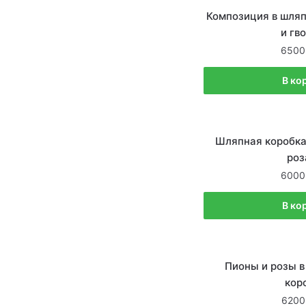
В на
Композиция в шляп
и гв
6500
В ко
В на
Шляпная коробка
роз
6000
В ко
В на
Пионы и розы в
кор
6200