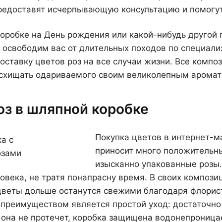
редоставят исчерпывающую консультацию и помогут
коробке на День рождения или какой-нибудь другой
 освободим вас от длительных походов по специали
оставку цветов роз на все случаи жизни. Все компо
осхищать одариваемого своим великолепным аромато
оз в шляпной коробке
Покупка цветов в интернет-ма
приносит много положительны
изысканно упакованные розы.
овека, не тратя понапрасну время. В своих композ
цветы дольше останутся свежими благодаря флорист
реимуществом является простой уход: достаточно р
, она не протечет, коробка защищена водонепрони