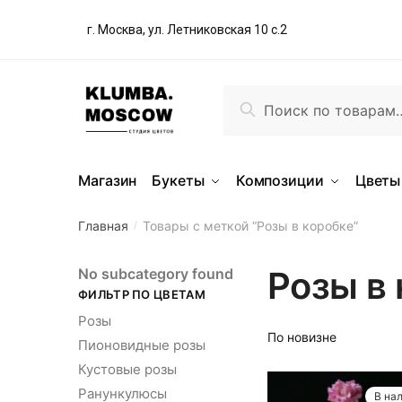
г. Москва, ул. Летниковская 10 с.2
Поиск
Магазин
Букеты
Композиции
Цветы
Главная
Товары с меткой “Розы в коробке”
/
Розы в
No subcategory found
ФИЛЬТР ПО ЦВЕТАМ
Розы
Пионовидные розы
Кустовые розы
Ранункулюсы
В на