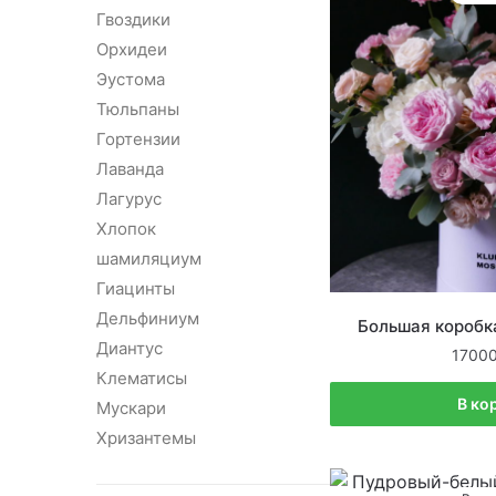
Гвоздики
Орхидеи
Эустома
Тюльпаны
Гортензии
Лаванда
Лагурус
Хлопок
шамиляциум
Гиацинты
Дельфиниум
Большая коробк
Диантус
1700
Клематисы
В ко
Мускари
Хризантемы