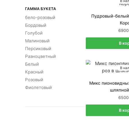
В на
ГАММА БУКЕТА
Пудровый-белый 
бело-розовый
Кор
Бордовый
6900
Голубой
Малиновый
В ко
Персиковый
Разноцветный
Белый
В на
Красный
Розовый
Микс пионовидных
Фиолетовый
шляпной
6500
В ко