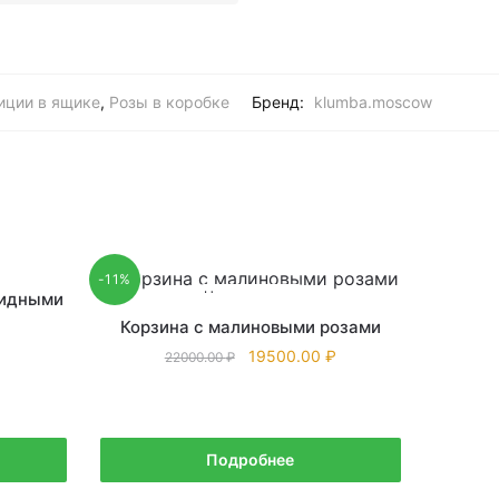
иции в ящике
,
Розы в коробке
Бренд:
klumba.moscow
-11%
Нет в наличии
видными
Корзина с малиновыми розами
19500.00
22000.00
Подробнее