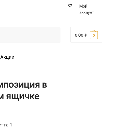
Мой
аккаунт
0.00
0
Акции
мпозиция в
м ящичке
тта 1