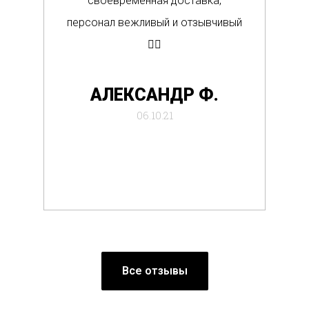
своевременная доставка,
о
персонал вежливый и отзывчивый
Вс
👍🏼
де
АЛЕКСАНДР Ф.
отб
06.10.21
Все отзывы