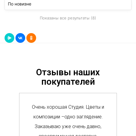
Показаны все результаты (8)
Отзывы наших
покупателей
Очень хорошая Студия. Цветы и
Сам
композиции –одно заглядение.
в м
Заказываю уже очень давно,
п