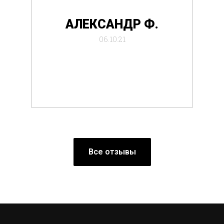
де
АЛЕКСАНДР Ф.
отб
06.10.21
Все отзывы