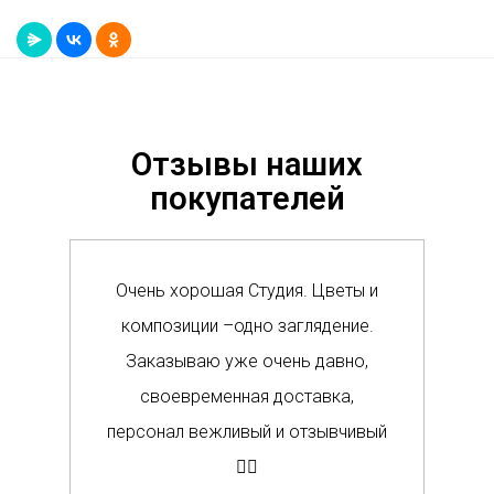
Отзывы наших
покупателей
Очень хорошая Студия. Цветы и
Сам
композиции –одно заглядение.
в м
Заказываю уже очень давно,
п
своевременная доставка,
о
персонал вежливый и отзывчивый
Вс
👍🏼