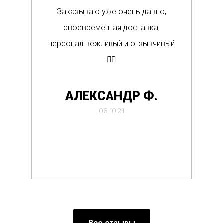
Заказываю уже очень давно,
п
своевременная доставка,
о
персонал вежливый и отзывчивый
Вс
👍🏼
де
АЛЕКСАНДР Ф.
отб
06.10.21
Все отзывы