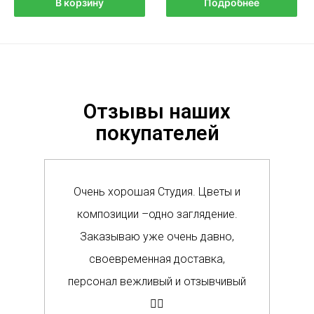
В корзину
Подробнее
Отзывы наших
покупателей
Очень хорошая Студия. Цветы и
Сам
композиции –одно заглядение.
в м
Заказываю уже очень давно,
п
своевременная доставка,
о
персонал вежливый и отзывчивый
Вс
👍🏼