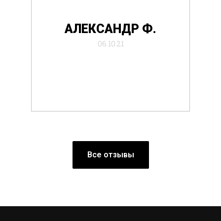
де
АЛЕКСАНДР Ф.
отб
06.10.21
Все отзывы