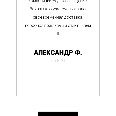
композиции –одно заглядение.
в м
Заказываю уже очень давно,
п
своевременная доставка,
о
персонал вежливый и отзывчивый
Вс
👍🏼
де
АЛЕКСАНДР Ф.
отб
06.10.21