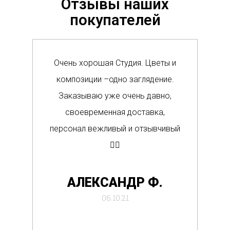
Отзывы наших
покупателей
Очень хорошая Студия. Цветы и
Сам
композиции –одно заглядение.
в м
Заказываю уже очень давно,
п
своевременная доставка,
о
персонал вежливый и отзывчивый
Вс
👍🏼
де
АЛЕКСАНДР Ф.
отб
06.10.21