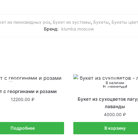
кет из пионовидных роз
,
Букет из эустомы
,
Букеты
,
Букеты цвет
Бренд:
klumba.moscow
Нет в наличии
В наличии
т с георгинами и розами
Букет из сухоцветов лагу
12200.00
лаванды
4000.00
Подробнее
В корзину