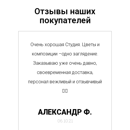
Отзывы наших
покупателей
Очень хорошая Студия. Цветы и
Сам
композиции –одно заглядение.
в м
Заказываю уже очень давно,
п
своевременная доставка,
о
персонал вежливый и отзывчивый
Вс
👍🏼
де
АЛЕКСАНДР Ф.
отб
06.10.21