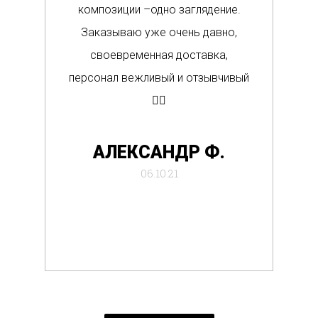
композиции –одно заглядение.
в м
Заказываю уже очень давно,
п
своевременная доставка,
о
персонал вежливый и отзывчивый
Вс
👍🏼
де
АЛЕКСАНДР Ф.
отб
06.10.21