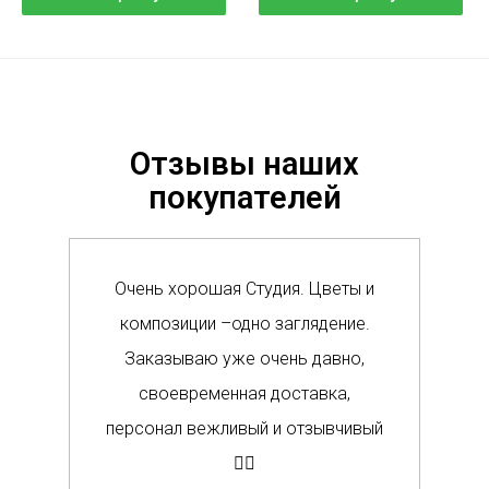
Отзывы наших
покупателей
Очень хорошая Студия. Цветы и
Сам
композиции –одно заглядение.
в м
Заказываю уже очень давно,
п
своевременная доставка,
о
персонал вежливый и отзывчивый
Вс
👍🏼