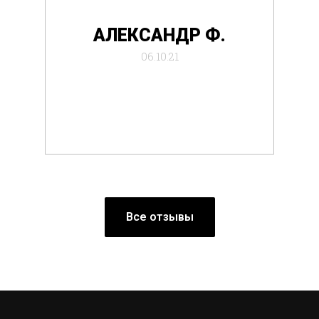
де
АЛЕКСАНДР Ф.
отб
06.10.21
Все отзывы