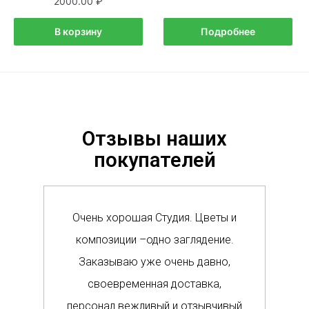
2000.00
В корзину
Подробнее
Отзывы наших
покупателей
Очень хорошая Студия. Цветы и
Сам
композиции –одно заглядение.
в м
Заказываю уже очень давно,
п
своевременная доставка,
о
персонал вежливый и отзывчивый
Вс