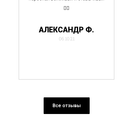
👍🏼
де
АЛЕКСАНДР Ф.
отб
06.10.21
Все отзывы