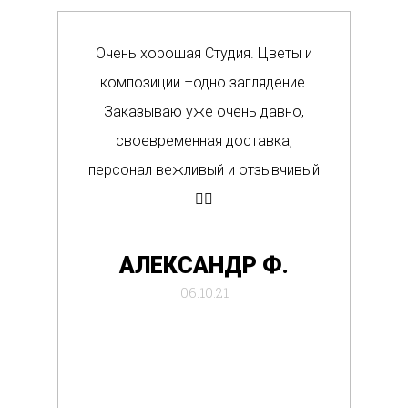
Очень хорошая Студия. Цветы и
Сам
композиции –одно заглядение.
в м
Заказываю уже очень давно,
п
своевременная доставка,
о
персонал вежливый и отзывчивый
Вс
👍🏼
де
АЛЕКСАНДР Ф.
отб
06.10.21