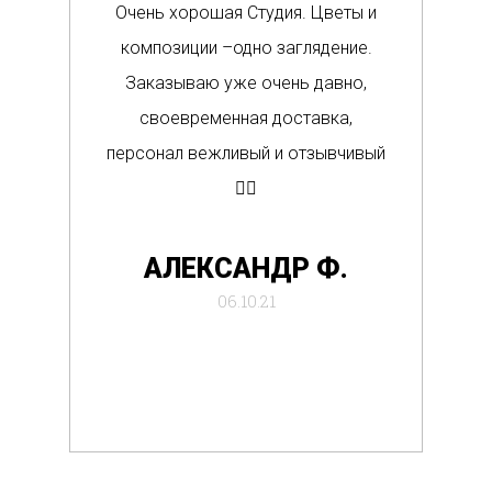
Очень хорошая Студия. Цветы и
Сам
композиции –одно заглядение.
в м
Заказываю уже очень давно,
п
своевременная доставка,
о
персонал вежливый и отзывчивый
Вс
👍🏼
де
АЛЕКСАНДР Ф.
отб
06.10.21