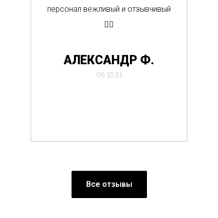
персонал вежливый и отзывчивый
Вс
👍🏼
де
АЛЕКСАНДР Ф.
отб
06.10.21
Все отзывы