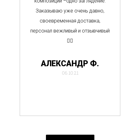
композиции –одно заглядение.
в м
Заказываю уже очень давно,
п
своевременная доставка,
о
персонал вежливый и отзывчивый
Вс
👍🏼
де
АЛЕКСАНДР Ф.
отб
06.10.21