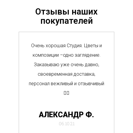
Отзывы наших
покупателей
Очень хорошая Студия. Цветы и
Сам
композиции –одно заглядение.
в м
Заказываю уже очень давно,
п
своевременная доставка,
о
персонал вежливый и отзывчивый
Вс
👍🏼
де
АЛЕКСАНДР Ф.
отб
06.10.21