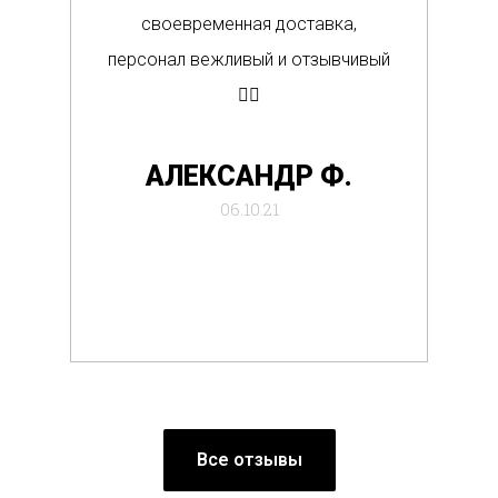
своевременная доставка,
о
персонал вежливый и отзывчивый
Вс
👍🏼
де
АЛЕКСАНДР Ф.
отб
06.10.21
Все отзывы