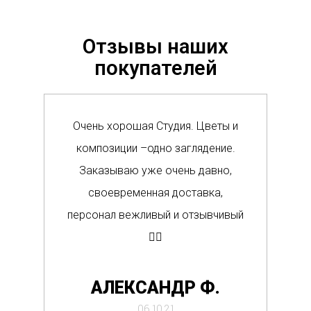
Отзывы наших
покупателей
Очень хорошая Студия. Цветы и
Сам
композиции –одно заглядение.
в м
Заказываю уже очень давно,
п
своевременная доставка,
о
персонал вежливый и отзывчивый
Вс
👍🏼
де
АЛЕКСАНДР Ф.
отб
06.10.21