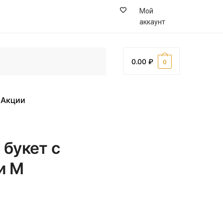
Мой
аккаунт
0.00
0
Акции
букет с
и М