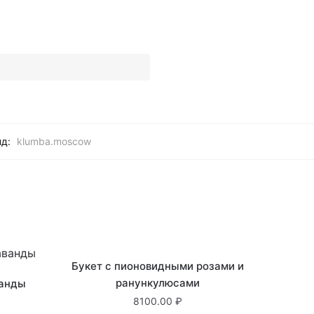
нд:
klumba.moscow
Нет в наличии
Букет с пионовидными розами и
ранункулюсами
ванды
8100.00