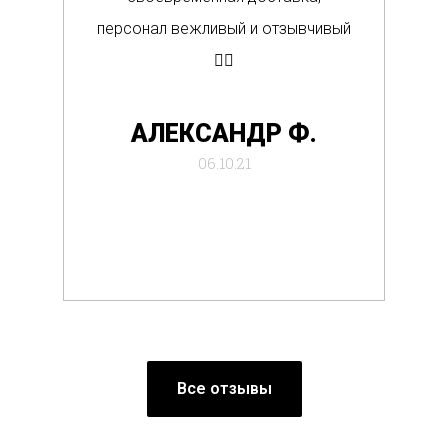
персонал вежливый и отзывчивый
Вс
👍🏼
де
АЛЕКСАНДР Ф.
отб
06.10.21
Все отзывы