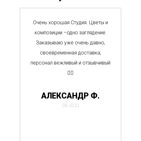
Очень хорошая Студия. Цветы и
Сам
композиции –одно заглядение.
в м
Заказываю уже очень давно,
п
своевременная доставка,
о
персонал вежливый и отзывчивый
Вс
👍🏼
де
АЛЕКСАНДР Ф.
отб
06.10.21