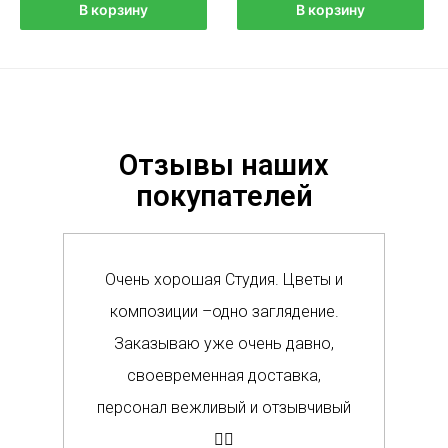
В корзину
В корзину
Отзывы наших
покупателей
Очень хорошая Студия. Цветы и
Сам
композиции –одно заглядение.
в м
Заказываю уже очень давно,
п
своевременная доставка,
о
персонал вежливый и отзывчивый
Вс
👍🏼