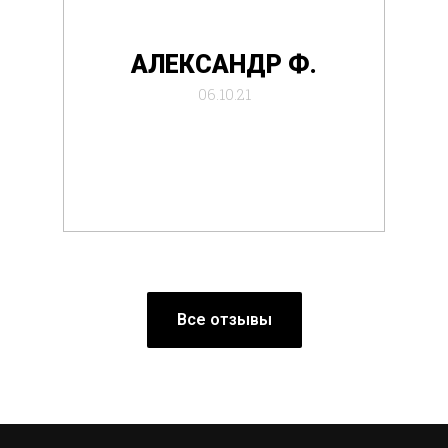
де
АЛЕКСАНДР Ф.
отб
06.10.21
Все отзывы