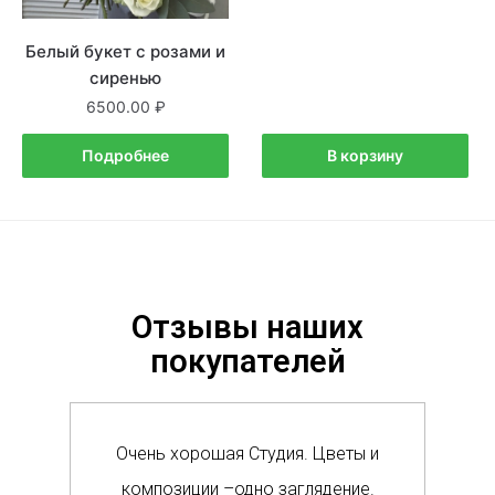
Белый букет с розами и
сиренью
6500.00
Подробнее
В корзину
Отзывы наших
покупателей
Очень хорошая Студия. Цветы и
Сам
композиции –одно заглядение.
в м