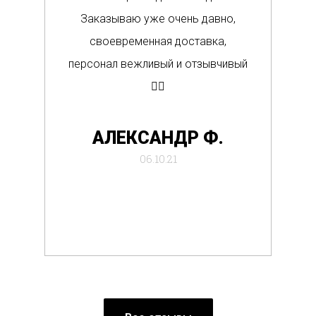
Заказываю уже очень давно,
п
своевременная доставка,
о
персонал вежливый и отзывчивый
Вс
👍🏼
де
АЛЕКСАНДР Ф.
отб
06.10.21